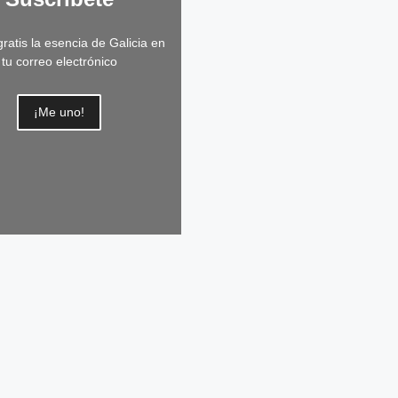
ratis la esencia de Galicia en
tu correo electrónico
¡Me uno!
as de avena