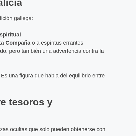
licia
El ori
Santia
signif
ición gallega:
Leer
spiritual
nta Compaña
o a espíritus errantes
do, pero también una advertencia contra la
Es una figura que habla del equilibrio entre
e tesoros y
uezas ocultas que solo pueden obtenerse con