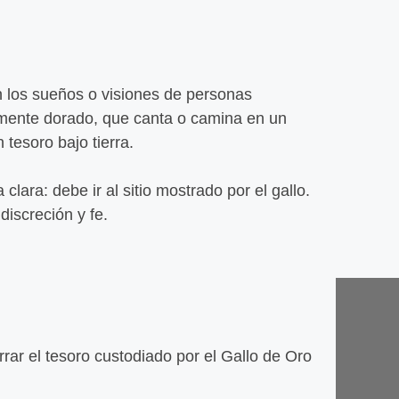
Leer
Almeja
n los sueños o visiones de personas
Leer
amente dorado, que canta o camina en un
tesoro bajo tierra.
lara: debe ir al sitio mostrado por el gallo.
Jamón 
con pa
discreción y fe.
Leer
rar el tesoro custodiado por el Gallo de Oro