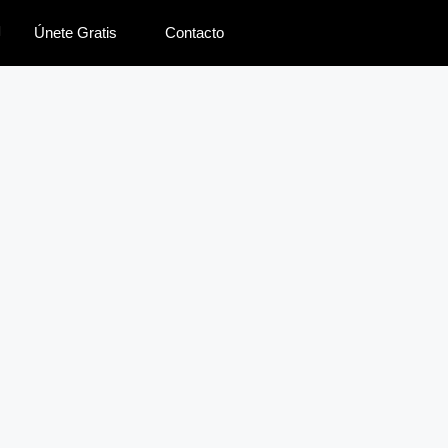
Únete Gratis
Contacto
lenas caseras
 de calabacín y
de ternera
s de pollo caseros