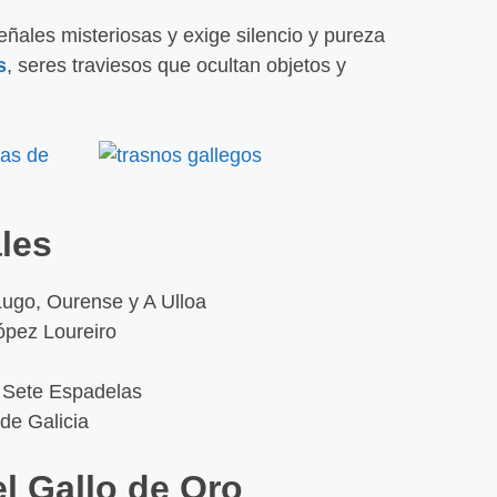
eñales misteriosas y exige silencio y pureza
s
, seres traviesos que ocultan objetos y
ales
Lugo, Ourense y A Ulloa
ópez Loureiro
n Sete Espadelas
 de Galicia
l Gallo de Oro