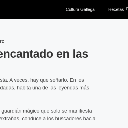
Cultura Gallega
Recetas
 encantado en las
Magda
Leer
ista. A veces, hay que soñarlo. En los
idadas, habita una de las leyendas más
Lasaña
carne 
Leer
n guardián mágico que solo se manifiesta
 extrañas, conduce a los buscadores hacia
Nugget