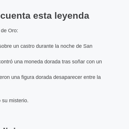
La Sa
Mister
 cuenta esta leyenda
Errant
Leer
 de Oro:
 sobre un castro durante la noche de San
Los ca
Poblad
contró una moneda dorada tras soñar con un
Galici
Leer
ieron una figura dorada desaparecer entre la
A Mata
galleg
 su misterio.
al cer
Leer