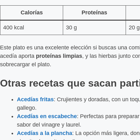
Calorías
Proteínas
400 kcal
30 g
20 g
Este plato es una excelente elección si buscas una co
acedía aporta
proteínas limpias
, y las hierbas junto c
sobrecargar el plato.
Otras recetas que sacan part
Acedías fritas
: Crujientes y doradas, con un toq
gallego.
Acedías en escabeche
: Perfectas para preparar 
sabor del vinagre y laurel.
Acedías a la plancha
: La opción más ligera, don