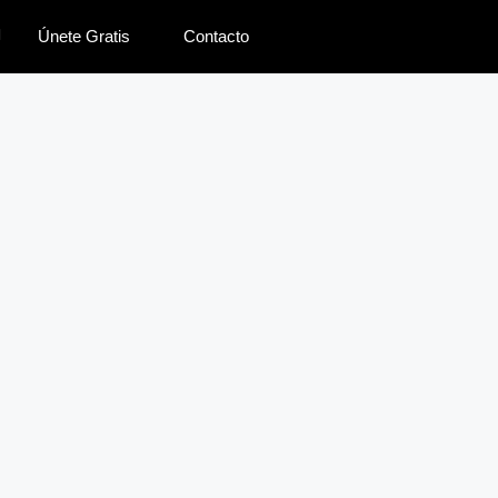
Únete Gratis
Contacto
lenas caseras
 de calabacín y
de ternera
s de pollo caseros