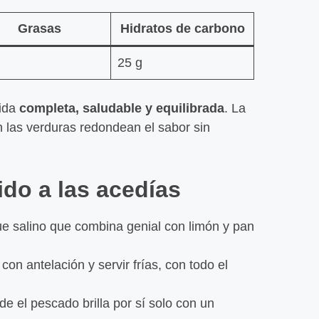
La Sa
Mister
Grasas
Hidratos de carbono
Errant
Leer
25 g
mida
completa, saludable y equilibrada
. La
Los ca
on las verduras redondean el sabor sin
Poblad
Galici
Leer
ido a las acedías
A Mata
ue salino que combina genial con limón y pan
galleg
al cer
con antelación y servir frías, con todo el
Leer
de el pescado brilla por sí solo con un