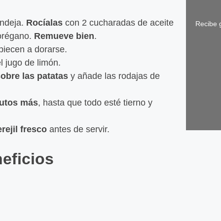
andeja.
Rocíalas
con 2 cucharadas de aceite
Recibe g
 orégano.
Remueve bien
.
piecen a dorarse.
l jugo de limón.
obre las patatas
y añade las rodajas de
nutos más
, hasta que todo esté tierno y
rejil fresco
antes de servir.
neficios
Gallet
Leer