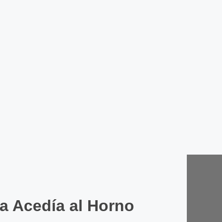
Leer
Almeja
Leer
Jamón 
con pa
Leer
a Acedía al Horno