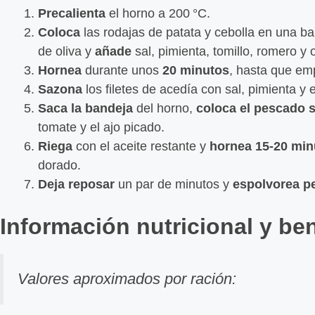
Precalienta
el horno a 200 °C.
Coloca
las rodajas de patata y cebolla en una b
de oliva y
añade
sal, pimienta, tomillo, romero y
Hornea
durante unos
20 minutos
, hasta que em
Sazona
los filetes de acedía con sal, pimienta y e
Saca la bandeja
del horno,
coloca el pescado s
tomate y el ajo picado.
Riega
con el aceite restante y
hornea 15-20 mi
dorado.
Deja reposar
un par de minutos y
espolvorea pe
Información nutricional y be
Valores aproximados por ración: