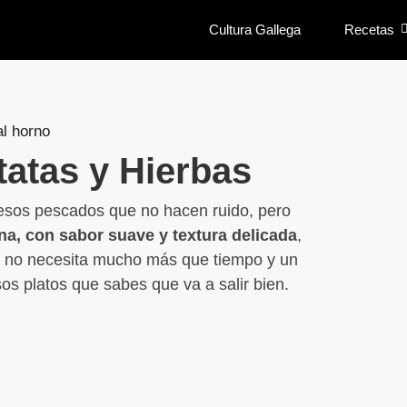
Cultura Gallega
Recetas
tatas y Hierbas
Magda
esos pescados que no hacen ruido, pero
Leer
ina, con sabor suave y textura delicada
,
ta no necesita mucho más que tiempo y un
os platos que sabes que va a salir bien.
Lasaña
carne 
Leer
Nugget