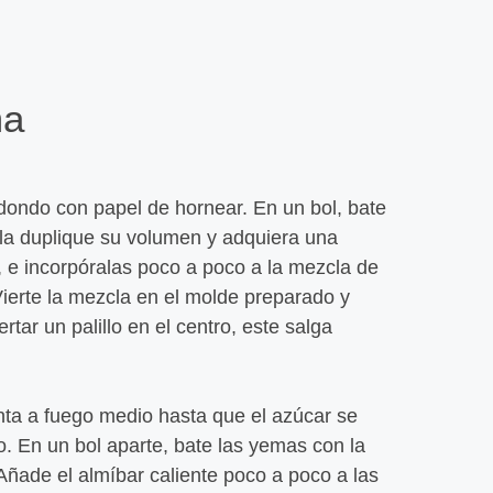
ma
Almeja
edondo con papel de hornear. En un bol, bate
cla duplique su volumen y adquiera una
Leer
, e incorpóralas poco a poco a la mezcla de
erte la mezcla en el molde preparado y
tar un palillo en el centro, este salga
nta a fuego medio hasta que el azúcar se
o. En un bol aparte, bate las yemas con la
Jamón 
ade el almíbar caliente poco a poco a las