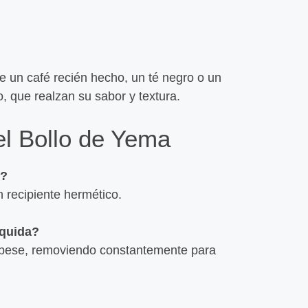
 un café recién hecho, un té negro o un
o, que realzan su sabor y textura.
A Mata
galleg
el Bollo de Yema
al cer
Leer
n?
n recipiente hermético.
íquida?
spese, removiendo constantemente para