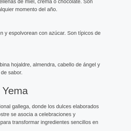
rellenas de miel, crema o chocolate. Son
ualquier momento del año.
La Sa
Mister
Errant
íen y espolvorean con azúcar. Son típicos de
Leer
bina hojaldre, almendra, cabello de ángel y
 de sabor.
de Yema
Los ca
Poblad
cional gallega, donde los dulces elaborados
Galici
tre se asocia a celebraciones y
Leer
a para transformar ingredientes sencillos en