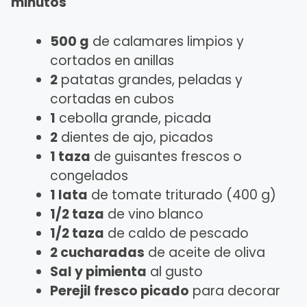
minutos
500 g
de calamares limpios y
cortados en anillas
2
patatas grandes, peladas y
cortadas en cubos
1
cebolla grande, picada
2
dientes de ajo, picados
1 taza
de guisantes frescos o
congelados
1 lata
de tomate triturado (400 g)
1/2 taza
de vino blanco
1/2 taza
de caldo de pescado
2 cucharadas
de aceite de oliva
Sal y pimienta
al gusto
Perejil fresco picado
para decorar