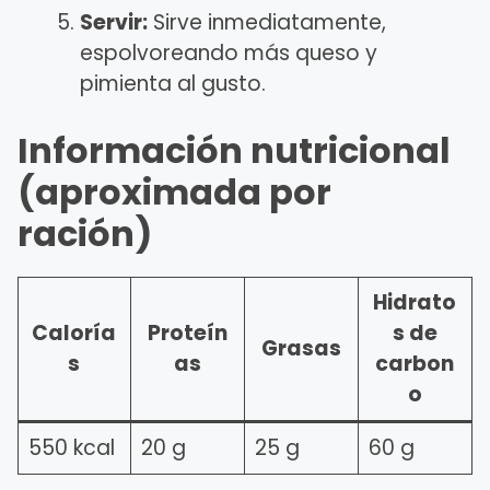
Servir:
Sirve inmediatamente,
espolvoreando más queso y
pimienta al gusto.
Información nutricional
(aproximada por
ración)
Hidrato
Caloría
Proteín
s de
Grasas
s
as
carbon
o
550 kcal
20 g
25 g
60 g