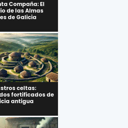
nta Compaña: El
io de las Almas
es de Galicia
stros celtas:
dos fortificados de
icia antigua