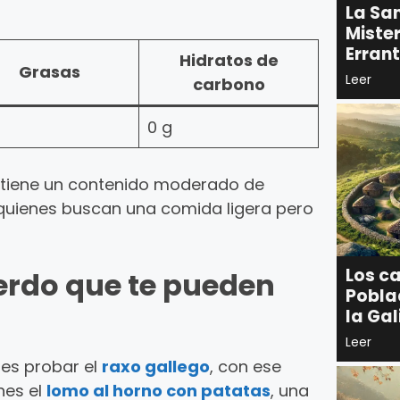
La Sa
Mister
Errant
Hidratos de
Grasas
Leer
carbono
0 g
y tiene un contenido moderado de
 quienes buscan una comida ligera pero
Los ca
erdo que te pueden
Pobla
la Gal
Leer
des probar el
raxo gallego
, con ese
nes el
lomo al horno con patatas
, una