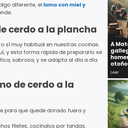
lgo diferente, el
lomo con miel y
ende.
de cerdo a la plancha
A Mat
ro sí muy habitual en nuestras cocinas.
galle
í, y esta forma rápida de prepararlo se
homen
ica, sabrosa, y se adapta al día a día
otoño
Leer
mo de cerdo a la
ave para que quede dorado fuera y
hos filetes, cocínalos por tandas.