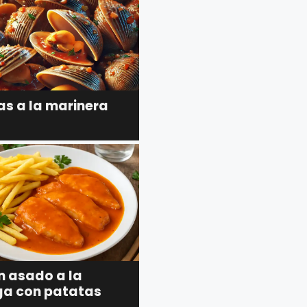
as a la marinera
 asado a la
ga con patatas