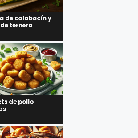
a de calabacín y
 de ternera
ts de pollo
os