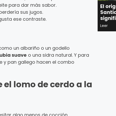
ceite para dar más sabor.
El ori
Santia
 perdería sus jugos.
signi
e gusta ese contraste.
Leer
 como un albariño o un godello
rubia suave
o una sidra natural. Y para
e y pan gallego hacen el combo
 el lomo de cerdo a la
esitar algo menos de cocción.