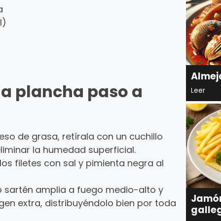
a
l)
Almej
la plancha paso a
Leer
xceso de grasa, retírala con un cuchillo
liminar la humedad superficial.
os filetes con sal y pimienta negra al
o sartén amplia a fuego medio-alto y
Jamón
en extra, distribuyéndolo bien por toda
galle