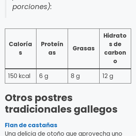
porciones):
Hidrato
Caloría
Proteín
s de
Grasas
s
as
carbon
o
150 kcal
6 g
8 g
12 g
Otros postres
tradicionales gallegos
Flan de castañas
Una delicia de otoño que aprovecha uno