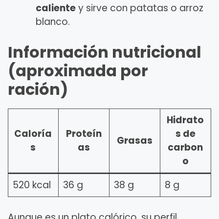
caliente
y sirve con patatas o arroz
blanco.
Información nutricional
(aproximada por
ración)
Hidrato
Caloría
Proteín
s de
Grasas
s
as
carbon
o
520 kcal
36 g
38 g
8 g
Aunque es un plato calórico, su perfil