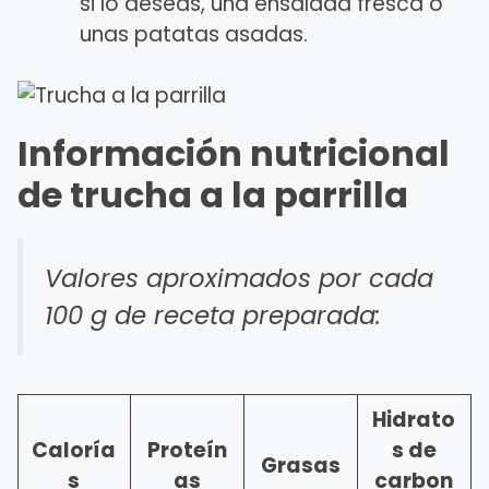
si lo deseas, una ensalada fresca o
unas patatas asadas.
Información nutricional
de trucha a la parrilla
Valores aproximados por cada
100 g de receta preparada:
Hidrato
Caloría
Proteín
s de
Grasas
s
as
carbon